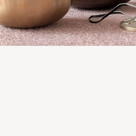
Seminarleitende
Termine
Bewertungen
FAQ
Du hast
Jetzt Meditationslehrer:in und 
werden
Du spürst, dass Achtsamkeit und Meditation der Sch
und Lebensfreude sind? Dann mach deine Leidensch
Ausbildung zum:zur Meditationslehrer:in und Achtsam
Meditationsformen, Atemtechniken und der Praxis v
insgesamt 13 Tage vermittelt Dir die erfahrene Med
Andrea Freund, wie Du Menschen professionell, em