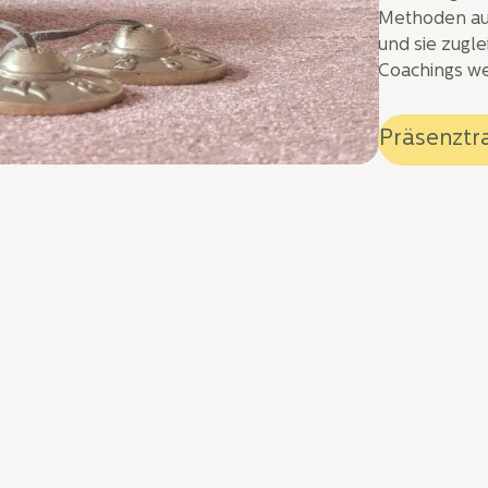
Methoden aut
und sie zugle
Coachings we
Präsenztr
 Fragen?
Achtsamkeitslehrer:in
lüssel zu mehr Gelassenheit, innerer Stärke
aft zum Beruf! In dieser praxisnahen
keitslehrer:in befasst du dich intensiv mit
on Mindfulness. In vier Modulen über
itationslehrerin und Hypnotherapeutin
pathisch und verantwortungsvoll durch