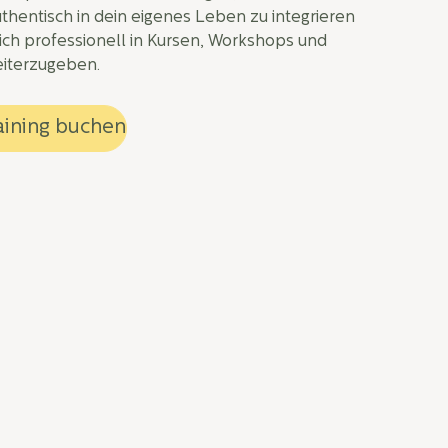
hentisch in dein eigenes Leben zu integrieren
ich professionell in Kursen, Workshops und
iterzugeben.
aining buchen
Meditations­lehrer:in und
Achtsamkeits­lehrer:in
Starttermin wählen
ab
Dauer
ab 4 Tage
(Dauer Fortbildung am
05.11.27: 3 Tage für 450 €)
Location
Oberursel / Taunus