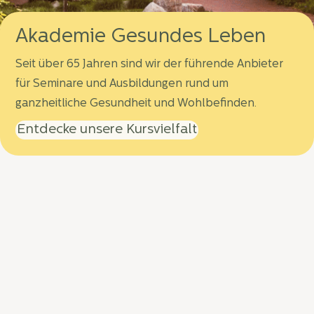
Akademie Gesundes Leben
Seit über 65 Jahren sind wir der führende Anbieter
für Seminare und Ausbildungen rund um
Achtsamkeit & Spiritualität
ganzheitliche Gesundheit und Wohlbefinden.
Innere Ruhe und spirituelles Wachstum findest Du in
unseren Seminaren und Kursen für Achtsamkeit,
Entdecke unsere Kursvielfalt
Spiritualität, Meditation und Co.
Zum Kursangebot
Unsere einzigartige Seminar-
Experience