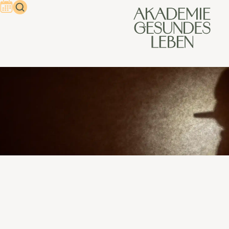
Unseriöse
Gesundheitsversprechen
erkennen
Longevity ist in aller Munde. In den sozialen Medien, den