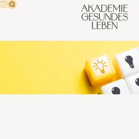
Warum Menschen
Gesundheitsberater:in werden
In einer Welt, die sich immer schneller dreht und in der
stressbedingte Zivilisationskrankheiten kontinuierlich