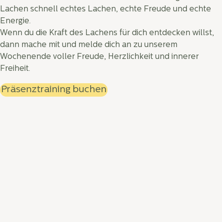
Lachen schnell echtes Lachen, echte Freude und echte
Energie.
Wenn du die Kraft des Lachens für dich entdecken willst,
dann mache mit und melde dich an zu unserem
Wochenende voller Freude, Herzlichkeit und innerer
Freiheit.
Präsenztraining buchen
Inhalte des Kurses
Seminarleitende
Termine
Bew
Jetzt die Kraft des Lachens
in dein Leben bringen
Hast du das Gefühl, dass alles ernster, anstrengender und
schnelllebiger geworden ist? Suchst du nach Momenten,
einfach wieder ausgelassen, frei und aus vollem Herzen zu
lachen, dich von Stress und Schwere zu lösen und
gleichzeitig noch etwas für deine Gesundheit zu tun? Dann